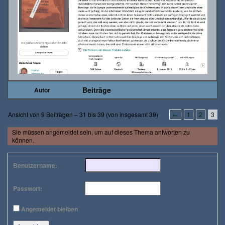
Beiträge
Autor
Ansicht von 9 Beiträgen – 31 bis 39 (von insgesamt 39)
←
1
2
3
Sie müssen angemeldet sein, um auf dieses Thema antworten zu
können.
Benutzername:
Passwort:
Angemeldet bleiben