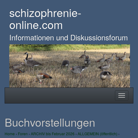
Skip
schizophrenie-
to
main
online.com
content
Informationen und Diskussionsforum
Toggle
Toggle
navigation
navigati
Buchvorstellungen
Home
›
Foren
›
ARCHIV bis Februar 2026
›
ALLGEMEIN (öffentlich)
›