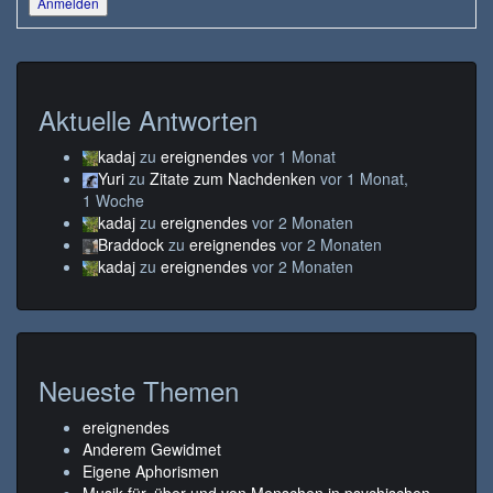
Anmelden
Aktuelle Antworten
kadaj
zu
ereignendes
vor 1 Monat
Yuri
zu
Zitate zum Nachdenken
vor 1 Monat,
1 Woche
kadaj
zu
ereignendes
vor 2 Monaten
Braddock
zu
ereignendes
vor 2 Monaten
kadaj
zu
ereignendes
vor 2 Monaten
Neueste Themen
ereignendes
Anderem Gewidmet
Eigene Aphorismen
Musik für, über und von Menschen in psychischen