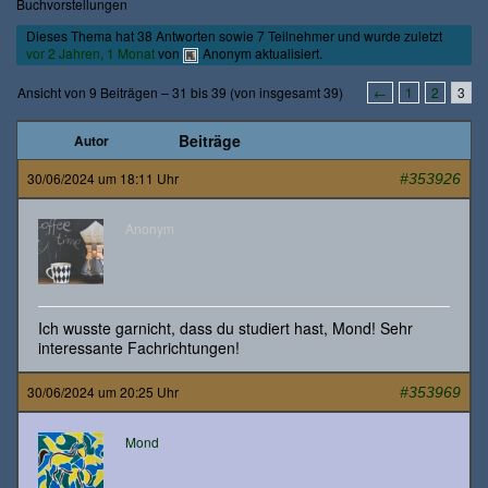
Buchvorstellungen
Dieses Thema hat 38 Antworten sowie 7 Teilnehmer und wurde zuletzt
vor 2 Jahren, 1 Monat
von
Anonym
aktualisiert.
Ansicht von 9 Beiträgen – 31 bis 39 (von insgesamt 39)
←
1
2
3
Beiträge
Autor
30/06/2024 um 18:11 Uhr
#353926
Anonym
Ich wusste garnicht, dass du studiert hast, Mond! Sehr
interessante Fachrichtungen!
30/06/2024 um 20:25 Uhr
#353969
Mond