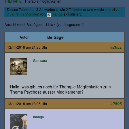
THERAPIE
›
Therapie möglichkeiten
Dieses Thema hat 3 Antworten sowie 2 Teilnehmer und wurde zuletzt
vor
7 Jahren, 9 Monaten
von
mango
aktualisiert.
Ansicht von 4 Beiträgen – 1 bis 4 (von insgesamt 4)
Beiträge
Autor
12/11/2018 um 21:35 Uhr
#2651
Samsara
Hallo, was gibt es noch für Therapie Möglichkeiten zum
Thema Psychose ausser Medikamente?
13/11/2018 um 18:05 Uhr
#2895
mango