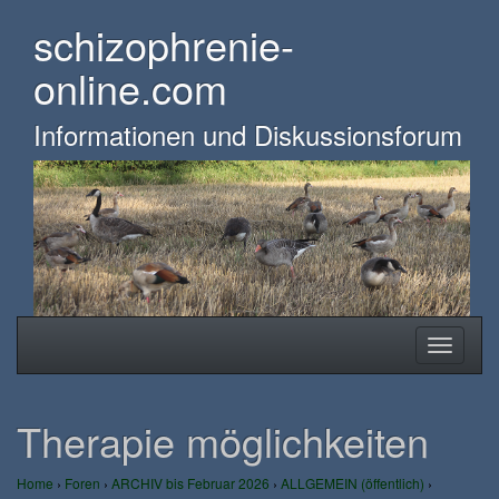
Skip
schizophrenie-
to
main
online.com
content
Informationen und Diskussionsforum
Toggle
Toggle
navigation
navigati
Therapie möglichkeiten
Home
›
Foren
›
ARCHIV bis Februar 2026
›
ALLGEMEIN (öffentlich)
›