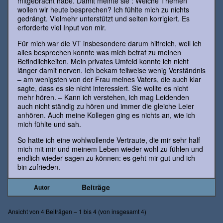
mitgebracht habe. Damit meinte sie : Welche Themen
wollen wir heute besprechen? Ich fühlte mich zu nichts
gedrängt. Vielmehr unterstützt und selten korrigiert. Es
erforderte viel Input von mir.
Für mich war die VT insbesondere darum hilfreich, weil ich
alles besprechen konnte was mich betraf zu meinen
Befindlichkeiten. Mein privates Umfeld konnte ich nicht
länger damit nerven. Ich bekam teilweise wenig Verständnis
– am wenigsten von der Frau meines Vaters, die auch klar
sagte, dass es sie nicht interessiert. Sie wollte es nicht
mehr hören. – Kann ich verstehen, ich mag Leidenden
auch nicht ständig zu hören und immer die gleiche Leier
anhören. Auch meine Kollegen ging es nichts an, wie ich
mich fühlte und sah.
So hatte ich eine wohlwollende Vertraute, die mir sehr half
mich mit mir und meinem Leben wieder wohl zu fühlen und
endlich wieder sagen zu können: es geht mir gut und ich
bin zufrieden.
Beiträge
Autor
Ansicht von 4 Beiträgen – 1 bis 4 (von insgesamt 4)