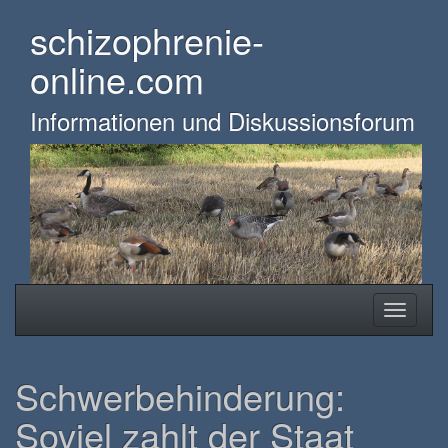
Skip
schizophrenie-
to
main
online.com
content
Informationen und Diskussionsforum
Toggle
Toggle
navigation
navigati
Schwerbehinderung:
Soviel zahlt der Staat