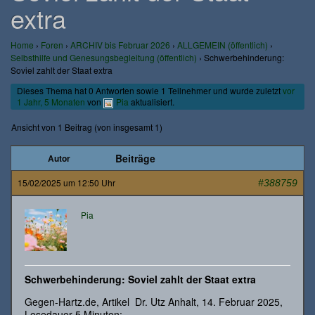
extra
Home
›
Foren
›
ARCHIV bis Februar 2026
›
ALLGEMEIN (öffentlich)
›
Selbsthilfe und Genesungsbegleitung (öffentlich)
›
Schwerbehinderung:
Soviel zahlt der Staat extra
Dieses Thema hat 0 Antworten sowie 1 Teilnehmer und wurde zuletzt
vor
1 Jahr, 5 Monaten
von
Pia
aktualisiert.
Ansicht von 1 Beitrag (von insgesamt 1)
Beiträge
Autor
15/02/2025 um 12:50 Uhr
#388759
Pia
Schwerbehinderung: Soviel zahlt der Staat extra
Gegen-Hartz.de, Artikel Dr. Utz Anhalt, 14. Februar 2025,
Lesedauer 5 Minuten: