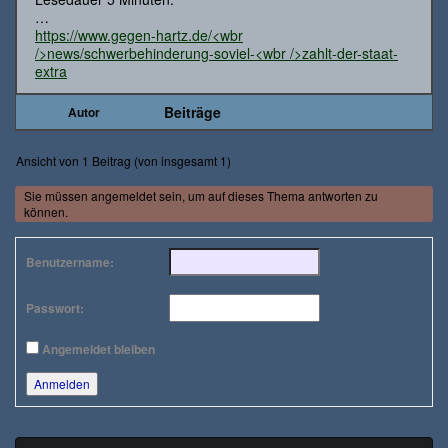
…
https://www.gegen-hartz.de/<wbr
/>news/schwerbehinderung-soviel-<wbr />zahlt-der-staat-
extra
Beiträge
Autor
Ansicht von 1 Beitrag (von insgesamt 1)
Sie müssen angemeldet sein, um auf dieses Thema antworten zu
können.
Benutzername:
Passwort:
Angemeldet bleiben
Anmelden