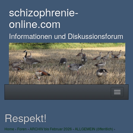
Skip
schizophrenie-
to
main
online.com
content
Informationen und Diskussionsforum
Toggle
Toggle
navigation
navigati
Respekt!
Home
›
Foren
›
ARCHIV bis Februar 2026
›
ALLGEMEIN (öffentlich)
›