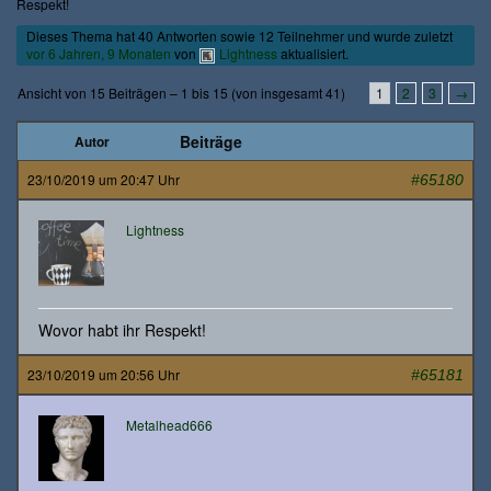
Respekt!
Dieses Thema hat 40 Antworten sowie 12 Teilnehmer und wurde zuletzt
vor 6 Jahren, 9 Monaten
von
Lightness
aktualisiert.
Ansicht von 15 Beiträgen – 1 bis 15 (von insgesamt 41)
1
2
3
→
Beiträge
Autor
23/10/2019 um 20:47 Uhr
#65180
Lightness
Wovor habt ihr Respekt!
23/10/2019 um 20:56 Uhr
#65181
Metalhead666