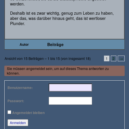
werden.
Deshalb ist es zwar wichtig, genug zum Leben zu haben,
aber das, was darüber hinaus geht, das ist wertloser
Plunder.
Beiträge
Autor
Ansicht von 15 Beiträgen – 1 bis 15 (von insgesamt 18)
1
2
→
Sie müssen angemeldet sein, um auf dieses Thema antworten zu
können.
Benutzername:
Passwort:
Angemeldet bleiben
Anmelden