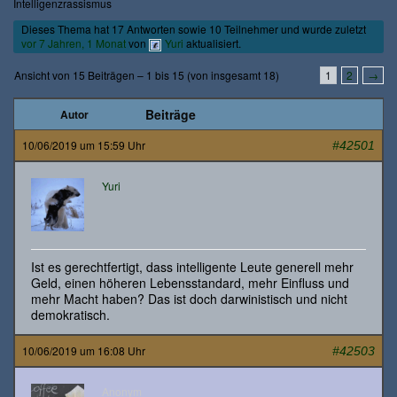
Intelligenzrassismus
Dieses Thema hat 17 Antworten sowie 10 Teilnehmer und wurde zuletzt
vor 7 Jahren, 1 Monat
von
Yuri
aktualisiert.
Ansicht von 15 Beiträgen – 1 bis 15 (von insgesamt 18)
1
2
→
Beiträge
Autor
10/06/2019 um 15:59 Uhr
#42501
Yuri
Ist es gerechtfertigt, dass intelligente Leute generell mehr
Geld, einen höheren Lebensstandard, mehr Einfluss und
mehr Macht haben? Das ist doch darwinistisch und nicht
demokratisch.
10/06/2019 um 16:08 Uhr
#42503
Anonym