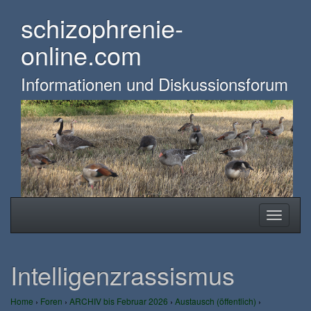
Skip
schizophrenie-
to
main
online.com
content
Informationen und Diskussionsforum
Toggle
Toggle
navigation
navigati
Intelligenzrassismus
Home
›
Foren
›
ARCHIV bis Februar 2026
›
Austausch (öffentlich)
›