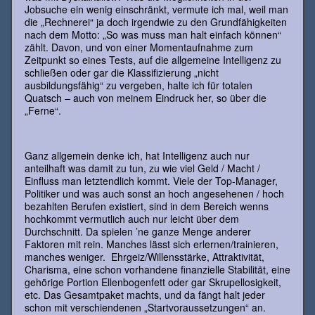
Jobsuche ein wenig einschränkt, vermute ich mal, weil man
die „Rechnerei“ ja doch irgendwie zu den Grundfähigkeiten
nach dem Motto: „So was muss man halt einfach können“
zählt. Davon, und von einer Momentaufnahme zum
Zeitpunkt so eines Tests, auf die allgemeine Intelligenz zu
schließen oder gar die Klassifizierung „nicht
ausbildungsfähig“ zu vergeben, halte ich für totalen
Quatsch – auch von meinem Eindruck her, so über die
„Ferne“.
Ganz allgemein denke ich, hat Intelligenz auch nur
anteilhaft was damit zu tun, zu wie viel Geld / Macht /
Einfluss man letztendlich kommt. Viele der Top-Manager,
Politiker und was auch sonst an hoch angesehenen / hoch
bezahlten Berufen existiert, sind in dem Bereich wenns
hochkommt vermutlich auch nur leicht über dem
Durchschnitt. Da spielen ’ne ganze Menge anderer
Faktoren mit rein. Manches lässt sich erlernen/trainieren,
manches weniger. Ehrgeiz/Willensstärke, Attraktivität,
Charisma, eine schon vorhandene finanzielle Stabilität, eine
gehörige Portion Ellenbogenfett oder gar Skrupellosigkeit,
etc. Das Gesamtpaket machts, und da fängt halt jeder
schon mit verschiendenen „Startvoraussetzungen“ an.