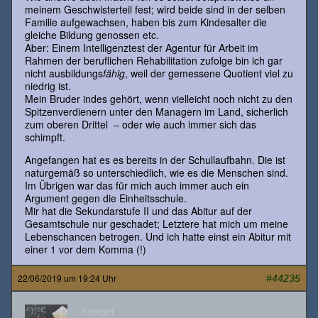
meinem Geschwisterteil fest; wird beide sind in der selben
Familie aufgewachsen, haben bis zum Kindesalter die
gleiche Bildung genossen etc.
Aber: Einem Intelligenztest der Agentur für Arbeit im
Rahmen der beruflichen Rehabilitation zufolge bin ich gar
nicht ausbildungs
fähig
, weil der gemessene Quotient viel zu
niedrig ist.
Mein Bruder indes gehört, wenn vielleicht noch nicht zu den
Spitzenverdienern unter den Managern im Land, sicherlich
zum oberen Drittel – oder wie auch immer sich das
schimpft.
Angefangen hat es es bereits in der Schullaufbahn. Die ist
naturgemäß so unterschiedlich, wie es die Menschen sind.
Im Übrigen war das für mich auch immer auch ein
Argument gegen die Einheitsschule.
Mir hat die Sekundarstufe II und das Abitur auf der
Gesamtschule nur geschadet; Letztere hat mich um meine
Lebenschancen betrogen. Und ich hatte einst ein Abitur mit
einer 1 vor dem Komma (!)
22/06/2019 um 19:24 Uhr
#44235
Anonym