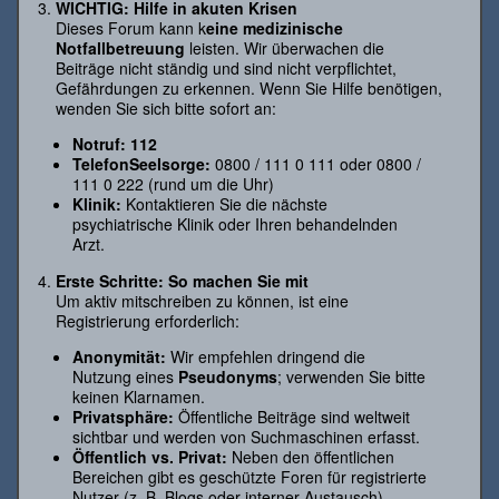
WICHTIG: Hilfe in akuten Krisen
Dieses Forum kann k
eine medizinische
Notfallbetreuung
leisten. Wir überwachen die
Beiträge nicht ständig und sind nicht verpflichtet,
Gefährdungen zu erkennen. Wenn Sie Hilfe benötigen,
wenden Sie sich bitte sofort an:
Notruf: 112
TelefonSeelsorge:
0800 / 111 0 111 oder 0800 /
111 0 222 (rund um die Uhr)
Klinik:
Kontaktieren Sie die nächste
psychiatrische Klinik oder Ihren behandelnden
Arzt.
Erste Schritte: So machen Sie mit
Um aktiv mitschreiben zu können, ist eine
Registrierung erforderlich:
Anonymität:
Wir empfehlen dringend die
Nutzung eines
Pseudonyms
; verwenden Sie bitte
keinen Klarnamen.
Privatsphäre:
Öffentliche Beiträge sind weltweit
sichtbar und werden von Suchmaschinen erfasst.
Öffentlich vs. Privat:
Neben den öffentlichen
Bereichen gibt es geschützte Foren für registrierte
Nutzer (z. B. Blogs oder interner Austausch).