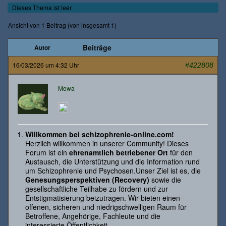
Dieses Thema ist leer.
Ansicht von 1 Beitrag (von insgesamt 1)
Beiträge
Autor
16/03/2026 um 4:32 Uhr
#422808
Mowa
Willkommen bei schizophrenie-online.com!
Herzlich willkommen in unserer Community! Dieses
Forum ist ein
ehrenamtlich betriebener Ort
für den
Austausch, die Unterstützung und die Information rund
um Schizophrenie und Psychosen.Unser Ziel ist es, die
Genesungsperspektiven (Recovery)
sowie die
gesellschaftliche Teilhabe zu fördern und zur
Entstigmatisierung beizutragen. Wir bieten einen
offenen, sicheren und niedrigschwelligen Raum für
Betroffene, Angehörige, Fachleute und die
interessierte Öffentlichkeit.