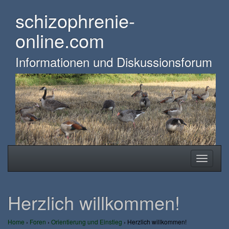
Skip
schizophrenie-
to
main
online.com
content
Informationen und Diskussionsforum
Toggle
Toggle
navigation
navigati
Herzlich willkommen!
Home
›
Foren
›
Orientierung und Einstieg
›
Herzlich willkommen!