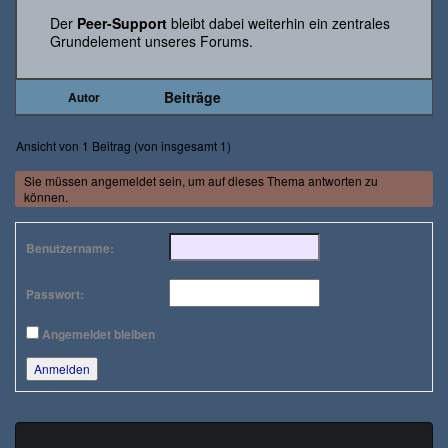
Der
Peer-Support
bleibt dabei weiterhin ein zentrales
Grundelement unseres Forums.
Beiträge
Autor
Ansicht von 1 Beitrag (von insgesamt 1)
Sie müssen angemeldet sein, um auf dieses Thema antworten zu
können.
Benutzername:
Passwort:
Angemeldet bleiben
Anmelden