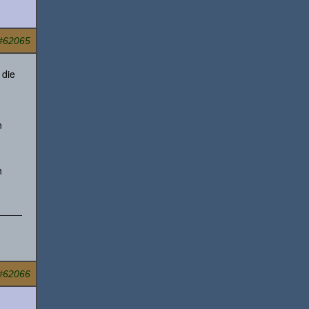
#62065
 die
n
h
#62066