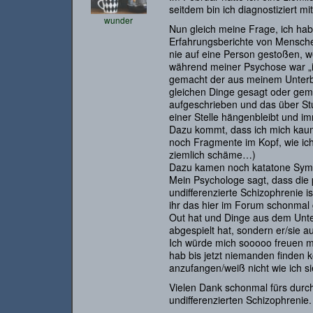
seitdem bin ich diagnostiziert mi
wunder
Nun gleich meine Frage, ich hab
Erfahrungsberichte von Menschen
nie auf eine Person gestoßen, we
während meiner Psychose war „i
gemacht der aus meinem Unterb
gleichen Dinge gesagt oder gema
aufgeschrieben und das über Stun
einer Stelle hängenbleibt und im
Dazu kommt, dass ich mich kaum
noch Fragmente im Kopf, wie ich 
ziemlich schäme…)
Dazu kamen noch katatone Sym
Mein Psychologe sagt, dass die 
undifferenzierte Schizophrenie i
ihr das hier im Forum schonmal 
Out hat und Dinge aus dem Unter
abgespielt hat, sondern er/sie a
Ich würde mich sooooo freuen m
hab bis jetzt niemanden finden 
anzufangen/weiß nicht wie ich sie
Vielen Dank schonmal fürs durchl
undifferenzierten Schizophrenie.