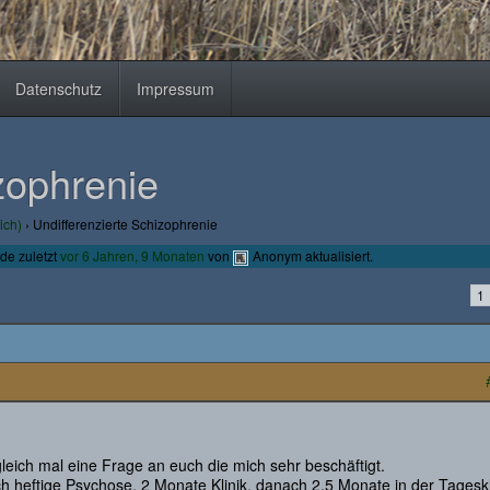
Datenschutz
Impressum
zophrenie
ich)
›
Undifferenzierte Schizophrenie
de zuletzt
vor 6 Jahren, 9 Monaten
von
Anonym
aktualisiert.
1
leich mal eine Frage an euch die mich sehr beschäftigt.
ch heftige Psychose, 2 Monate Klinik, danach 2,5 Monate in der Tageskl