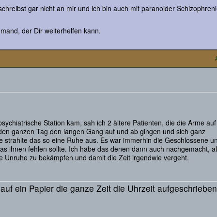
chreibst gar nicht an mir und ich bin auch mit paranoider Schizophren
jemand, der Dir weiterhelfen kann.
psychiatrische Station kam, sah ich 2 ältere Patienten, die die Arme au
den ganzen Tag den langen Gang auf und ab gingen und sich ganz
ie strahlte das so eine Ruhe aus. Es war immerhin die Geschlossene u
 was ihnen fehlen sollte. Ich habe das denen dann auch nachgemacht, al
ie Unruhe zu bekämpfen und damit die Zeit irgendwie vergeht.
auf ein Papier die ganze Zeit die Uhrzeit aufgeschrieben
.