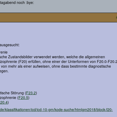
tagabend noch :bye:
rausgesucht:
renie
tische Zustandsbilder verwendet werden, welche die allgemeinen
hizophrenie (F20) erfüllen, ohne einer der Unterformen von F20.0-F20.
 von mehr als einer aufweisen, ohne dass bestimmte diagnostische
iegen.
tische Störung (
F23.2
)
izophrenie (
F20.5
)
20.4
)
c/de/klassifikationen/icd/icd-10-gm/kode-suche/htmlgm2018/block-f20-