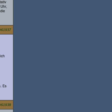
ativ
 Uhr,
 die
#61937
ich
. Es
#61938