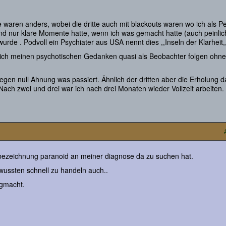
e waren anders, wobei die dritte auch mit blackouts waren wo ich als P
d nur klare Momente hatte, wenn ich was gemacht hatte (auch peinlic
rde . Podvoll ein Psychiater aus USA nennt dies ,,Inseln der Klarheit,
 ich meinen psychotischen Gedanken quasi als Beobachter folgen ohne
gen null Ahnung was passiert. Ähnlich der dritten aber die Erholung 
ach zwei und drei war ich nach drei Monaten wieder Vollzeit arbeiten.
rbezeichnung paranoid an meiner diagnose da zu suchen hat.
ussten schnell zu handeln auch..
 gmacht.