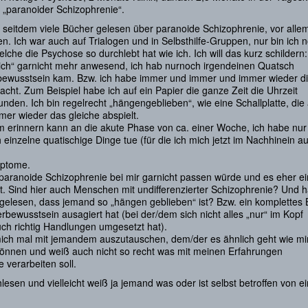
t „paranoider Schizophrenie“.
 seitdem viele Bücher gelesen über paranoide Schizophrenie, vor alle
. Ich war auch auf Trialogen und in Selbsthilfe-Gruppen, nur bin ich 
lche die Psychose so durchlebt hat wie ich. Ich will das kurz schildern:
ch“ garnicht mehr anwesend, ich hab nurnoch irgendeinen Quatsch
ewusstsein kam. Bzw. ich habe immer und immer und immer wieder d
cht. Zum Beispiel habe ich auf ein Papier die ganze Zeit die Uhrzeit
den. Ich bin regelrecht „hängengeblieben“, wie eine Schallplatte, die
mer wieder das gleiche abspielt.
 erinnern kann an die akute Phase von ca. einer Woche, ich habe nur
einzelne quatischige Dinge tue (für die ich mich jetzt im Nachhinein a
ptome.
paranoide Schizophrenie bei mir garnicht passen würde und es eher e
st. Sind hier auch Menschen mit undifferenzierter Schizophrenie? Und h
gelesen, dass jemand so „hängen geblieben“ ist? Bzw. ein komplettes 
bewusstsein ausagiert hat (bei der/dem sich nicht alles „nur“ im Kopf
uch richtig Handlungen umgesetzt hat).
ich mal mit jemandem auszutauschen, dem/der es ähnlich geht wie mir
können und weiß auch nicht so recht was mit meinen Erfahrungen
 verarbeiten soll.
esen und vielleicht weiß ja jemand was oder ist selbst betroffen von ei