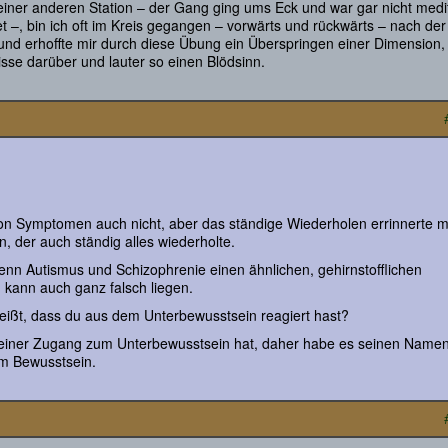
einer anderen Station – der Gang ging ums Eck und war gar nicht medit
–, bin ich oft im Kreis gegangen – vorwärts und rückwärts – nach der
 und erhoffte mir durch diese Übung ein Überspringen einer Dimension,
sse darüber und lauter so einen Blödsinn.
von Symptomen auch nicht, aber das ständige Wiederholen errinnerte m
n, der auch ständig alles wiederholte.
nn Autismus und Schizophrenie einen ähnlichen, gehirnstofflichen
kann auch ganz falsch liegen.
weißt, dass du aus dem Unterbewusstsein reagiert hast?
keiner Zugang zum Unterbewusstsein hat, daher habe es seinen Namen
im Bewusstsein.