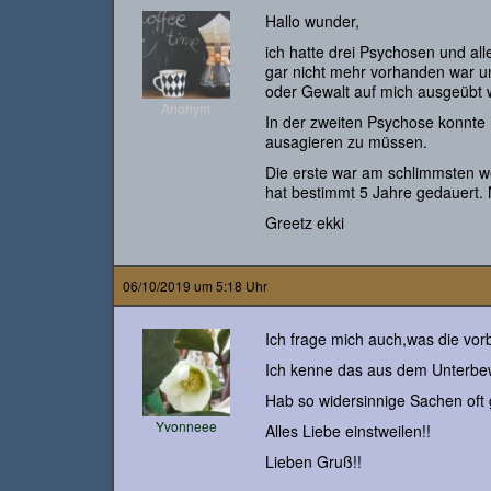
Hallo wunder,
ich hatte drei Psychosen und all
gar nicht mehr vorhanden war un
oder Gewalt auf mich ausgeübt wu
Anonym
In der zweiten Psychose konnte
ausagieren zu müssen.
Die erste war am schlimmsten we
hat bestimmt 5 Jahre gedauert. N
Greetz ekki
06/10/2019 um 5:18 Uhr
Ich frage mich auch,was die vo
Ich kenne das aus dem Unterbew
Hab so widersinnige Sachen oft
Yvonneee
Alles Liebe einstweilen!!
Lieben Gruß!!