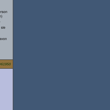
erson
h)
,
 sie
davon
#61950