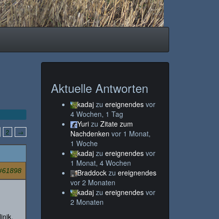
Aktuelle Antworten
kadaj
zu
ereignendes
vor
4 Wochen, 1 Tag
Yuri
zu
Zitate zum
2
→
Nachdenken
vor 1 Monat,
1 Woche
kadaj
zu
ereignendes
vor
1 Monat, 4 Wochen
#61898
Braddock
zu
ereignendes
vor 2 Monaten
kadaj
zu
ereignendes
vor
2 Monaten
inik,