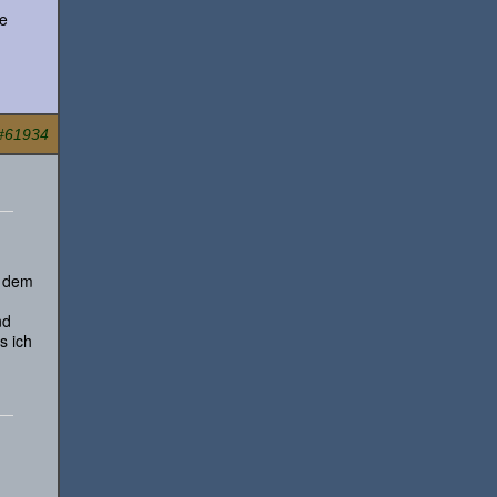
ie
#61934
f dem
nd
s ich