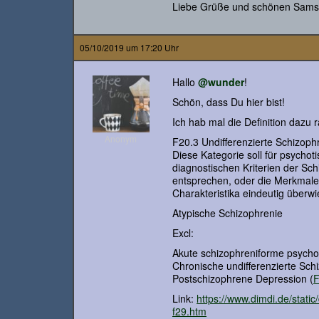
Liebe Grüße und schönen Sams
05/10/2019 um 17:20 Uhr
Hallo
@wunder
!
Schön, dass Du hier bist!
Ich hab mal die Definition dazu 
Anonym
F20.3 Undifferenzierte Schizoph
Diese Kategorie soll für psycho
diagnostischen Kriterien der Sc
entsprechen, oder die Merkmale
Charakteristika eindeutig überw
Atypische Schizophrenie
Excl:
Akute schizophreniforme psycho
Chronische undifferenzierte Sch
Postschizophrene Depression (
F
Link:
https://www.dimdi.de/stati
f29.htm