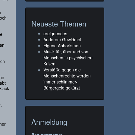
m
noch
Neueste Themen
ereignendes
ie
Anderem Gewidmet
 an
Eigene Aphorismen
Musik für, über und von
Menschen in psychischen
uch
Krisen
Verstöße gegen die
Menschenrechte werden
ine
immer schlimmer-
abt
Bürgergeld gekürzt
Black
,
Anmeldung
ner
Benutzername: