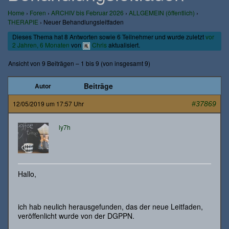
Home
›
Foren
›
ARCHIV bis Februar 2026
›
ALLGEMEIN (öffentlich)
›
THERAPIE
›
Neuer Behandlungsleitfaden
Dieses Thema hat 8 Antworten sowie 6 Teilnehmer und wurde zuletzt
vor
2 Jahren, 6 Monaten
von
Chris
aktualisiert.
Ansicht von 9 Beiträgen – 1 bis 9 (von insgesamt 9)
Beiträge
Autor
12/05/2019 um 17:57 Uhr
#37869
ly7h
Hallo,
ich hab neulich herausgefunden, das der neue Leitfaden,
veröffenlicht wurde von der DGPPN.