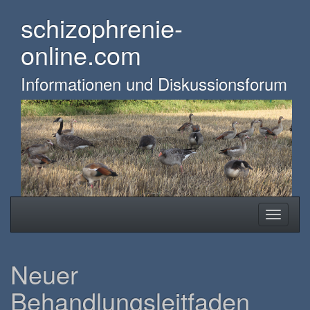
Skip
schizophrenie-
to
main
online.com
content
Informationen und Diskussionsforum
Toggle
Toggle
navigation
navigati
Neuer
Behandlungsleitfaden