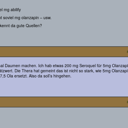
l mg abilify
t soviel mg olanzapin – usw.
 kennt da gute Quellen?
 mal Daumen machen. Ich hab etwas 200 mg Seroquel für 5mg Olanzap
tzwert. Die Thera hat gemeint das ist nicht so stark, wie 5mg Olanzapi
7,5 Ola ersetzt. Also da soll’s hingehen.