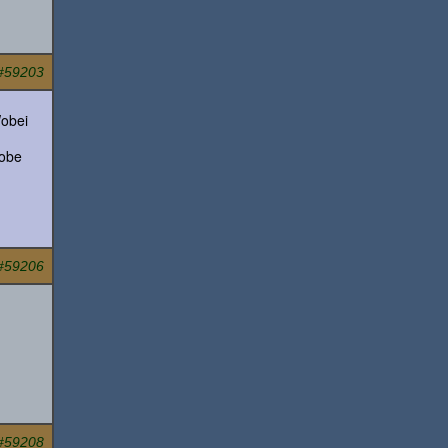
#59203
Wobei
robe
#59206
#59208