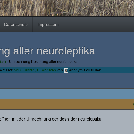
Datenschutz
Impressum
 aller neuroleptika
ich)
›
Umrechnung Dosierung aller neuroleptika
e zuletzt
vor 6 Jahren, 10 Monaten
von
Anonym
aktualisiert.
röffnen mit der Umrechnung der dosis der neuroleptika: