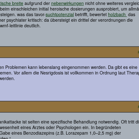
ische breite
aufgrund der
nebenwirkungen
nicht ohne weiteres verglei
n beim einschleichen initial heroische dosierungen ausprobiert, um allmä
usteigen. was das tavor-
suchtpotenzial
betrifft, bewertet
holzbach
das
r psychiater kritisch: da übersteigt ein drittel der verordnungen die
f-leitlinie deutlich.
chen Problemen kann lebenslang eingenommen werden. Da gibt es eine
men. Vor allem die Nesrigdosis ist vollkommen in Ordnung laut Thera
 werden.
nikattacke ist selten eine spezifische Behandlung notwendig. Oft tritt d
wesenheit eines Arztes oder Psychologen ein. In begründeten
Gabe eines Benzodiazepins (z.B. Lorazepam 1,0–2,5 mg) der
rden.“