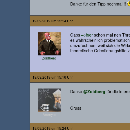
Danke für den Tipp nochmal!!!
19/09/2019 um 15:14 Uhr
Gabs
–>hier
schon mal nen Thre
es wahrscheinlich problematisc
umzurechnen, weil sich die Wir
theoretische Orientierungshilfe
Zoidberg
19/09/2019 um 15:16 Uhr
Danke
@Zoidberg
für die inter
Gruss
Anonym
19/09/2019 um 15:24 Uhr