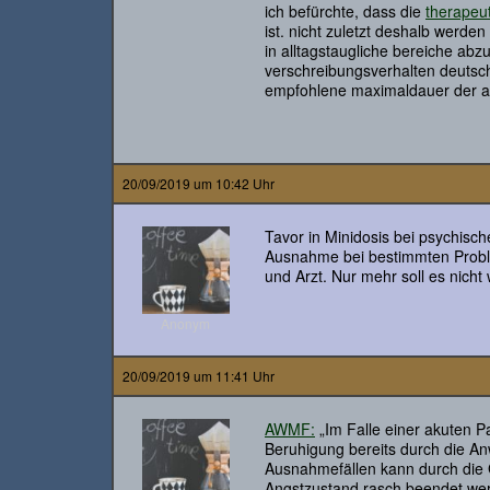
ich befürchte, dass die
therapeut
ist. nicht zuletzt deshalb werde
in alltagstaugliche bereiche abz
verschreibungsverhalten deutsche
empfohlene maximaldauer der awm
20/09/2019 um 10:42 Uhr
Tavor in Minidosis bei psychis
Ausnahme bei bestimmten Proble
und Arzt. Nur mehr soll es nicht
Anonym
20/09/2019 um 11:41 Uhr
AWMF:
„Im Falle einer akuten Pa
Beruhigung bereits durch die An
Ausnahmefällen kann durch die 
Angstzustand rasch beendet we