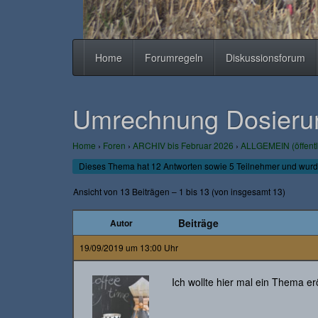
Home
Forumregeln
Diskussionsforum
Umrechnung Dosierung
Home
›
Foren
›
ARCHIV bis Februar 2026
›
ALLGEMEIN (öffentl
Dieses Thema hat 12 Antworten sowie 5 Teilnehmer und wurd
Ansicht von 13 Beiträgen – 1 bis 13 (von insgesamt 13)
Beiträge
Autor
19/09/2019 um 13:00 Uhr
Ich wollte hier mal ein Thema e