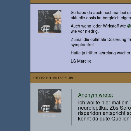
So habe da auch nochmal bei de
aktuelle dosis im Vergleich eigend
Auch wenn jeder Wirkstoff wie
@
wie vor niedrig.
Anonym
Zumal die optimale Dosierung fr
symptomfrei.
Hatte ja früher jahrelang wuche
LG Marcilie
19/09/2019 um 16:05 Uhr
Anonym wrote:
Ich wollte hier mal ei
neuroleptika: Zbs Sero
risperidon entspricht 
Anonym
kennt da gute Quellen