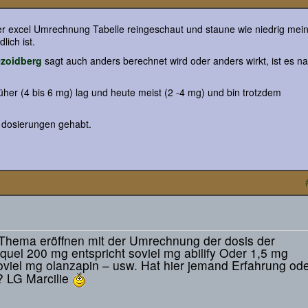
r excel Umrechnung Tabelle reingeschaut und staune wie niedrig mei
lich ist.
zoidberg
sagt auch anders berechnet wird oder anders wirkt, ist es n
üher (4 bis 6 mg) lag und heute meist (2 -4 mg) und bin trotzdem
r dosierungen gehabt.
n Thema eröffnen mit der Umrechnung der dosis der
quel 200 mg entspricht soviel mg abilify Oder 1,5 mg
soviel mg olanzapin – usw. Hat hier jemand Erfahrung od
? LG Marcilie