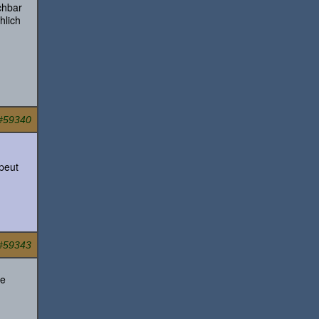
chbar
hlich
#59340
peut
#59343
ie