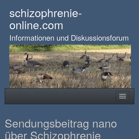
Skip
schizophrenie-
to
main
online.com
content
Informationen und Diskussionsforum
Toggle
Toggle
navigation
navigati
Sendungsbeitrag nano
über Schizophrenie