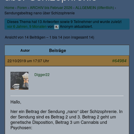
Home
›
Foren
›
ARCHIV bis Februar 2026
›
ALLGEMEIN (öffentlich)
›
Sendungsbeitrag nano über Schizophrenie
Dieses Thema hat 13 Antworten sowie 9 Teilnehmer und wurde zuletzt
vor 6 Jahren, 9 Monaten
von
Anonym
aktualisiert.
Ansicht von 14 Beiträgen – 1 bis 14 (von insgesamt 14)
Beiträge
Autor
22/10/2019 um 17:07 Uhr
#64984
Digger22
Hallo,
hier ein Beitrag der Sendung „nano“ über Schizophrenie. In
der Sendung sind es Beitrag 2 und 3. Beitrag 2 geht um
genetische Disposition, Beitrag 3 um Cannabis und
Psychosen: