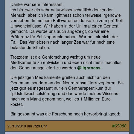
Danke war sehr interessant.
Ich bin zwar ein sehr naturwissenschaftlich denkender
Mensch, aber ich kann lightness schon teilweise irgendwie
verstehen. In meinem Fall waren es denke ich zum größteil
Umwelteinflüsse. Wir haben in der Uni mal einen Gentest
gemacht. Da wurde uns auch angezeigt, ob wir eine
Präferenz für Schizophrenie haben. War bei mir nicht der
Fall. Das Verliebsein nach langer Zeit war für mich eine
belastende Situation.
Trotzdem ist die Genforschung wichtig um neue
Medikamente zu entwickeln und eben nicht mehr machtlos
den Genen ausgeliefert zu werden
@lightness
.
Die jetztigen Medikamente greifen auch nicht an den
Genen an, sondern an den Neurotransmitterrezeptoren. Bis
jetzt gibt es insgesamt nur ein Gentherapeutikum (für
lipidstoffwechselstörung) und das wurde meines Wissens
nach vom Markt genommen, weil es 1 Millionen Euro
kostet.
Bin gespannt was die Forschung noch hervorbringt :good:
23/10/2019 um 7:29 Uhr
#65086