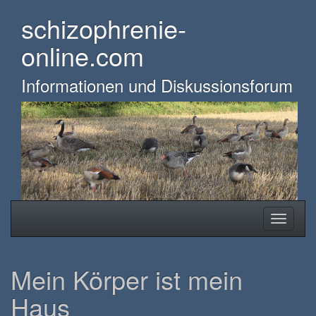
Skip
schizophrenie-
to
main
online.com
content
Informationen und Diskussionsforum
Toggle
Toggle
navigation
navigati
Mein Körper ist mein
Haus