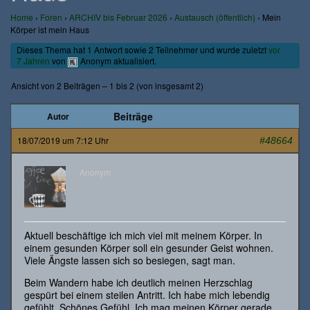
Home
›
Foren
›
ARCHIV bis Februar 2026
›
Austausch (öffentlich)
›
Mein
Körper ist mein Haus
Dieses Thema hat 1 Antwort sowie 2 Teilnehmer und wurde zuletzt
vor
7 Jahren
von
Anonym
aktualisiert.
Ansicht von 2 Beiträgen – 1 bis 2 (von insgesamt 2)
Beiträge
Autor
18/07/2019 um 7:12 Uhr
#48664
Anonym
Aktuell beschäftige ich mich viel mit meinem Körper. In
einem gesunden Körper soll ein gesunder Geist wohnen.
Viele Ängste lassen sich so besiegen, sagt man.
Beim Wandern habe ich deutlich meinen Herzschlag
gespürt bei einem steilen Antritt. Ich habe mich lebendig
gefühlt. Schönes Gefühl. Ich mag meinen Körper gerade