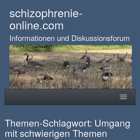
Skip
schizophrenie-
to
main
online.com
content
Informationen und Diskussionsforum
Toggle
Toggle
navigation
navigati
Themen-Schlagwort: Umgang
mit schwierigen Themen