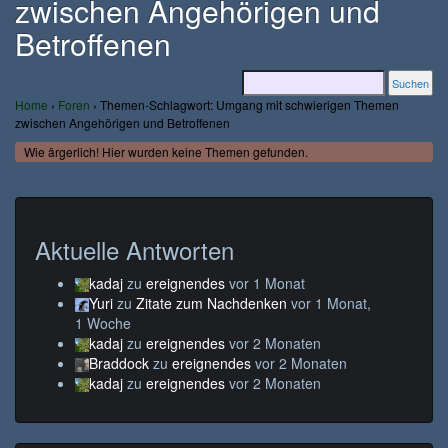
zwischen Angehörigen und
Betroffenen
Home
›
Foren
›
Themen-Schlagwort: Umgang mit schwierigen Themen
zwischen Angehörigen und Betroffenen
Wie ärgerlich! Hier wurden keine Themen gefunden.
Aktuelle Antworten
kadaj
zu
ereignendes
vor 1 Monat
Yuri
zu
Zitate zum Nachdenken
vor 1 Monat,
1 Woche
kadaj
zu
ereignendes
vor 2 Monaten
Braddock
zu
ereignendes
vor 2 Monaten
kadaj
zu
ereignendes
vor 2 Monaten